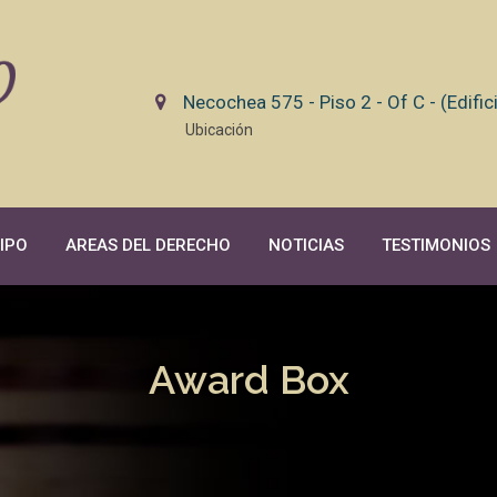
Necochea 575 - Piso 2 - Of C - (Edifi
Ubicación
IPO
AREAS DEL DERECHO
NOTICIAS
TESTIMONIOS
Award Box