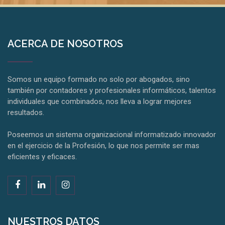
комета казино
cali weed uk
top crypto casinos
pin up kz
tarot reading lotus
ACERCA DE NOSOTROS
Somos un equipo formado no solo por abogados, sino
también por contadores y profesionales informáticos, talentos
individuales que combinados, nos lleva a lograr mejores
resultados.
Poseemos un sistema organizacional informatizado innovador
en el ejercicio de la Profesión, lo que nos permite ser mas
eficientes y eficaces.
NUESTROS DATOS