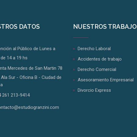
TROS DATOS
NUESTROS TRABAJO
nción al Público de Lunes a
Derecho Laboral
 de 14 a 19 hs
Accidentes de trabajo
anta Mercedes de San Martin 78
Derecho Comercial
 Ala Sur - Oficina B - Ciudad de
Asesoramiento Empresarial
a
Divorcio Express
 261 213-9414
ontacto@estudiogranzini.com