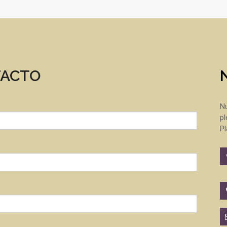
TACTO
Nu
pl
Pl