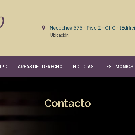
Necochea 575 - Piso 2 - Of C - (Edifi
Ubicación
IPO
AREAS DEL DERECHO
NOTICIAS
TESTIMONIOS
Contacto